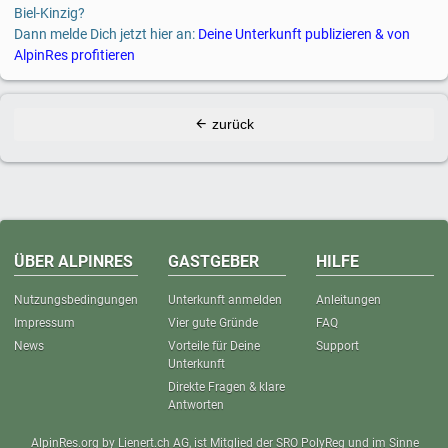
Biel-Kinzig?
Dann melde Dich jetzt hier an:
Deine Unterkunft publizieren & von
AlpinRes profitieren
zurück
ÜBER ALPINRES
GASTGEBER
HILFE
Nutzungsbedingungen
Unterkunft anmelden
Anleitungen
Impressum
Vier gute Gründe
FAQ
News
Vorteile für Deine
Support
Unterkunft
Direkte Fragen & klare
Antworten
AlpinRes.org by Lienert.ch AG, ist Mitglied der SRO PolyReg und im Sinne