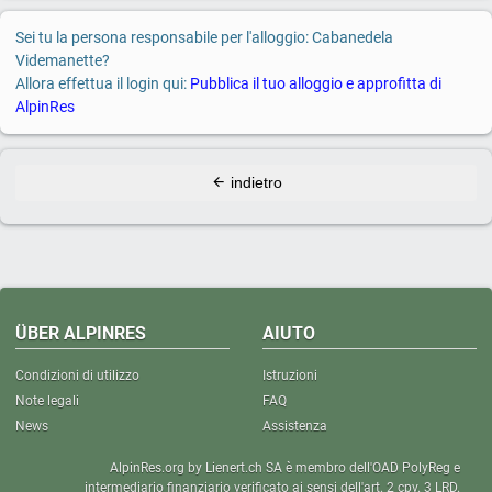
Sei tu la persona responsabile per l'alloggio: Cabanedela
Videmanette?
Allora effettua il login qui:
Pubblica il tuo alloggio e approfitta di
AlpinRes
indietro
ÜBER ALPINRES
AIUTO
Condizioni di utilizzo
Istruzioni
Note legali
FAQ
News
Assistenza
AlpinRes.org by Lienert.ch SA è membro dell'OAD PolyReg e
intermediario finanziario verificato ai sensi dell'art. 2 cpv. 3 LRD.